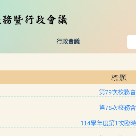
行政會議
標題
第79次校務
第78次校務
114學年度第1次臨